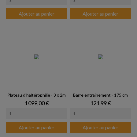
Ajouter au panier
Ajouter au panier
Plateau d'haltérophilie - 3 x 2m
Barre entraînement - 175 cm
Prix
Prix
1 099,00 €
121,99 €
Ajouter au panier
Ajouter au panier