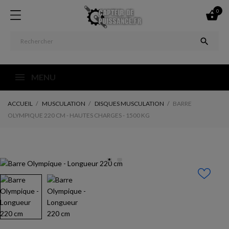
0


MENU
ACCUEIL
MUSCULATION
DISQUES MUSCULATION
BARRE
OLYMPIQUE 220 CM - HAUTES CHARGES - 1500 KG