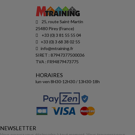
25, route Saint-Martin
25480 Pirey (France)
+33 (0) 3 81 55 55 04
+33 (0) 3 68 38 02 55
info@mtraining.fr
SIRET : 87947377500036
TVA : FR94879473775
HORAIRES
lun-ven 8H30-12H30 / 13H30-18h
NEWSLETTER
Vous pouvez vous désinscrire à tout moment. Vous trouverez pour