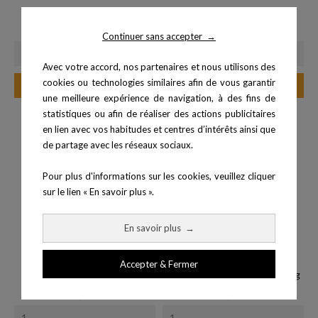
Trap Barre 180 cm
Trap barre ouverte - 215 cm
Prix
Prix
206,99 €
249,00 €
Continuer sans accepter
→
Avec votre accord, nos partenaires et nous utilisons des
cookies ou technologies similaires afin de vous garantir
Ajouter au panier
Ajouter au panier
une meilleure expérience de navigation, à des fins de
statistiques ou afin de réaliser des actions publicitaires
en lien avec vos habitudes et centres d’intérêts ainsi que
de partage avec les réseaux sociaux.
Pour plus d'informations sur les cookies, veuillez cliquer
sur le lien « En savoir plus ».
En savoir plus
→
Accepter & Fermer
Disque additionnel de...
Disque Bumper Eco Noir 10 kg
Prix
Prix
28,90 €
48,00 €