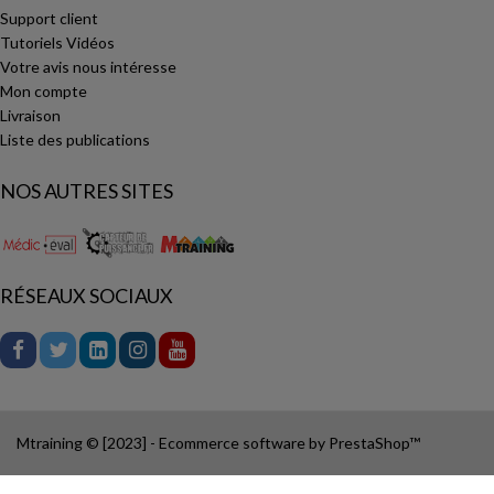
Support client
Tutoriels Vidéos
Votre avis nous intéresse
Mon compte
Livraison
Liste des publications
NOS AUTRES SITES
RÉSEAUX SOCIAUX
Mtraining © [2023] - Ecommerce software by PrestaShop™