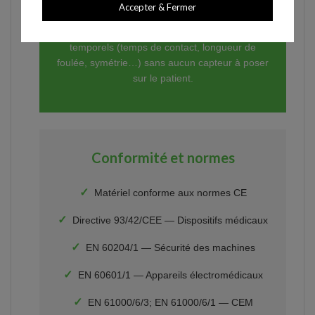
option transforme l'appareil en véritable
Accepter & Fermer
laboratoire de la marche et de la course, avec
mesure en temps réel des paramètres spatio-
temporels (temps de contact, longueur de
foulée, symétrie…) sans aucun capteur à poser
sur le patient.
Conformité et normes
✓
Matériel conforme aux normes CE
✓
Directive 93/42/CEE — Dispositifs médicaux
✓
EN 60204/1 — Sécurité des machines
✓
EN 60601/1 — Appareils électromédicaux
✓
EN 61000/6/3; EN 61000/6/1 — CEM