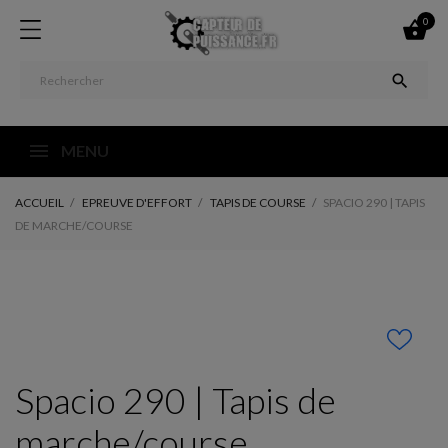
0


MENU
ACCUEIL
EPREUVE D'EFFORT
TAPIS DE COURSE
SPACIO 290 | TAPIS
DE MARCHE/COURSE
Spacio 290 | Tapis de
marche/course