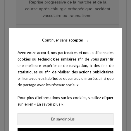
Reprise progressive de la marche et de la
course après chirurgie orthopédique, accident
vasculaire ou traumatisme.
Médecine du sport
Continuer sans accepter
→
Évaluation et suivi de la condition physique,
retour au sport progressif, tests de terrain
Avec votre accord, nos partenaires et nous utilisons des
standardisés.
cookies ou technologies similaires afin de vous garantir
une meilleure expérience de navigation, à des fins de
statistiques ou afin de réaliser des actions publicitaires
en lien avec vos habitudes et centres d’intérêts ainsi que
de partage avec les réseaux sociaux.
OPTION DISPONIBLE
Système d'analyse de la marche
Pour plus d'informations sur les cookies, veuillez cliquer
sur le lien « En savoir plus ».
OptoGait
Le Spacio 290 peut être équipé du système
En savoir plus
→
OptoGait
directement intégré au tapis. Cette