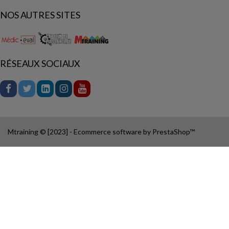
NOS AUTRES SITES
RÉSEAUX SOCIAUX
Mtraining © [2023] - Ecommerce software by PrestaShop™