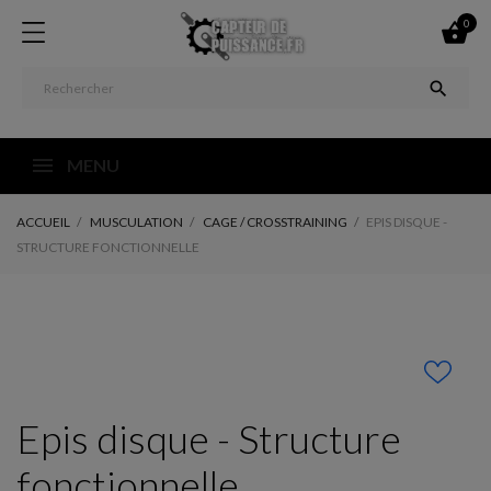
0


MENU
ACCUEIL
MUSCULATION
CAGE / CROSSTRAINING
EPIS DISQUE -
STRUCTURE FONCTIONNELLE
Epis disque - Structure
fonctionnelle