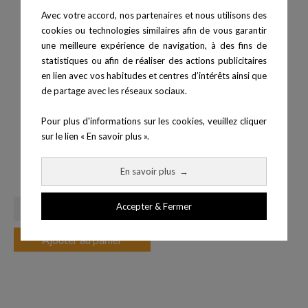
Avec votre accord, nos partenaires et nous utilisons des
cookies ou technologies similaires afin de vous garantir
une meilleure expérience de navigation, à des fins de
statistiques ou afin de réaliser des actions publicitaires
en lien avec vos habitudes et centres d’intérêts ainsi que
de partage avec les réseaux sociaux.
Pour plus d'informations sur les cookies, veuillez cliquer
sur le lien « En savoir plus ».
Structure fonctionnelle C2
Gamme XROQ - Power Rack
En savoir plus
→
Prix
2 539,00 €
Jammer
Accepter & Fermer
Ajouter au panier