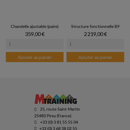
Chandelle ajustable (paire)
Structure fonctionnelle B9
Prix
Prix
359,00 €
2 219,00 €
Ajouter au panier
Ajouter au panier
25, route Saint-Martin
25480 Pirey (France)
+33 (0) 3 81 55 55 04
+33 (0) 3 68 38 02 55