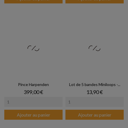
Pince Harpenden
Lot de 5 bandes Miniloops -...
Prix
Prix
399,00 €
13,90 €
Ajouter au panier
Ajouter au panier