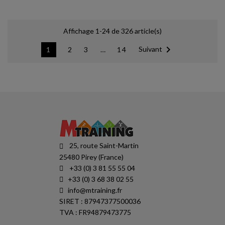
Affichage 1-24 de 326 article(s)

Suivant
1
2
3
…
14
25, route Saint-Martin
25480 Pirey (France)
+33 (0) 3 81 55 55 04
+33 (0) 3 68 38 02 55
info@mtraining.fr
SIRET : 87947377500036
TVA : FR94879473775