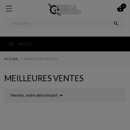
0


MENU
ACCUEIL
MEILLEURES VENTES
MEILLEURES VENTES

Ventes, ordre décroissant