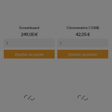
Screenboard
Chronomètre C500B
Prix
Prix
249,00 €
42,05 €
Ajouter au panier
Ajouter au panier