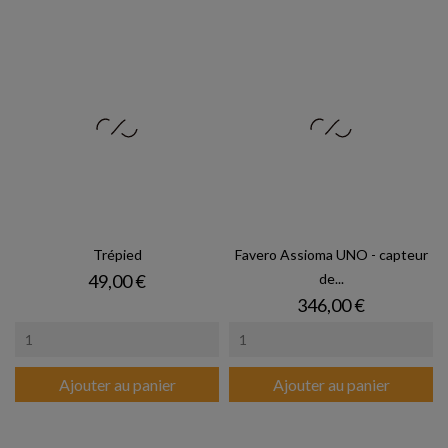
Trépied
Favero Assioma UNO - capteur
Prix
49,00 €
de...
Prix
346,00 €
Ajouter au panier
Ajouter au panier