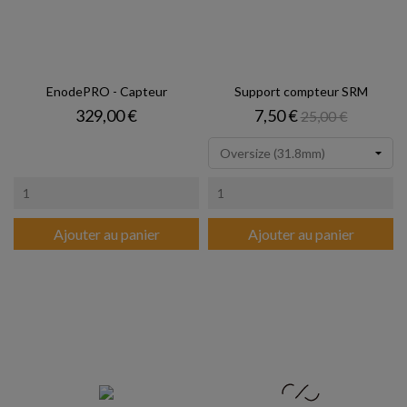
EnodePRO - Capteur
Support compteur SRM
Prix
Prix
Prix de base
329,00 €
7,50 €
25,00 €
Ajouter au panier
Ajouter au panier