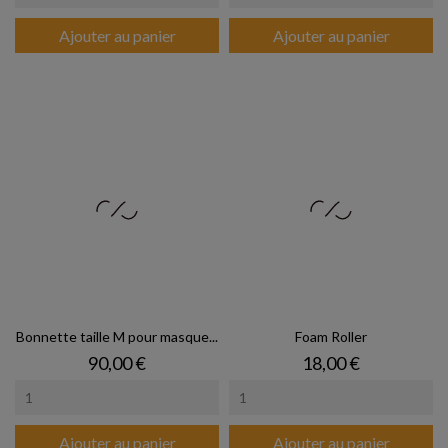
Ajouter au panier
Ajouter au panier
Bonnette taille M pour masque...
Foam Roller
Prix
Prix
90,00 €
18,00 €
Ajouter au panier
Ajouter au panier