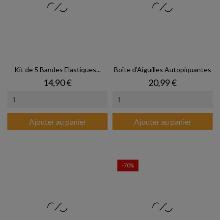
Kit de 5 Bandes Elastiques...
Boîte d'Aiguilles Autopiquantes
Prix
Prix
14,90 €
20,99 €
Ajouter au panier
Ajouter au panier
-70%